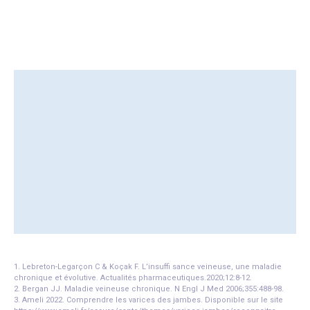
En complément, des traitements existent et peuvent
vous aider à soulager vos symptômes.
Alice et sa petite robe n
Karine et son Paris-Bre
Lire l'histoire
Lire l'histoire
1. Lebreton-Legarçon C & Koçak F. L’insuffi sance veineuse, une maladie
chronique et évolutive. Actualités pharmaceutiques.2020;12:8-12.
2. Bergan JJ. Maladie veineuse chronique. N Engl J Med 2006;355:488-98.
3. Ameli 2022. Comprendre les varices des jambes. Disponible sur le site