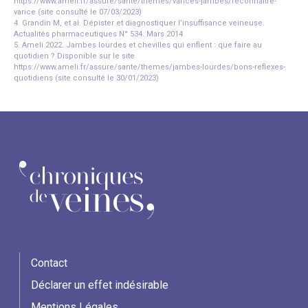
https://www.ameli.fr/assure/sante/themes/varices-jambes/reconnaitre-
varice (site consulté le 07/03/2023)
4. Grandin M, et al. Dépister et diagnostiquer l’insuffisance veineuse.
Actualités pharmaceutiques N° 534. Mars 2014
5. Ameli 2022. Jambes lourdes et chevilles qui enflent : que faire au
quotidien ? Disponible sur le site
https://www.ameli.fr/assure/sante/themes/jambes-lourdes/bons-reflexes-
quotidiens (site consulté le 30/01/2023)
Contact
Déclarer un effet indésirable
Mentions Légales