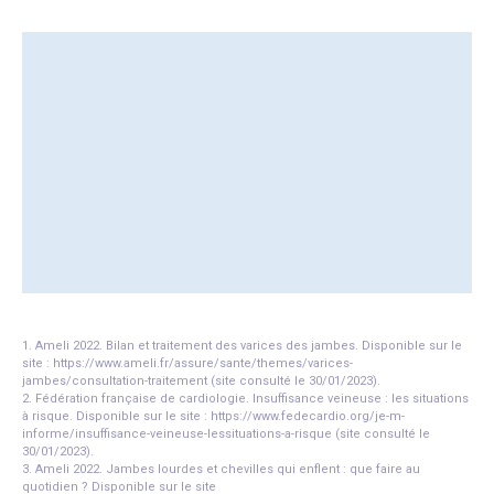
Alice et sa petite robe n
Paul et son concert
Lire l'histoire
Lire l'histoire
1. Ameli 2022. Bilan et traitement des varices des jambes. Disponible sur le
site : https://www.ameli.fr/assure/sante/themes/varices-
jambes/consultation-traitement (site consulté le 30/01/2023).
2. Fédération française de cardiologie. Insuffisance veineuse : les situations
à risque. Disponible sur le site : https://www.fedecardio.org/je-m-
informe/insuffisance-veineuse-lessituations-a-risque (site consulté le
30/01/2023).
3. Ameli 2022. Jambes lourdes et chevilles qui enflent : que faire au
quotidien ? Disponible sur le site