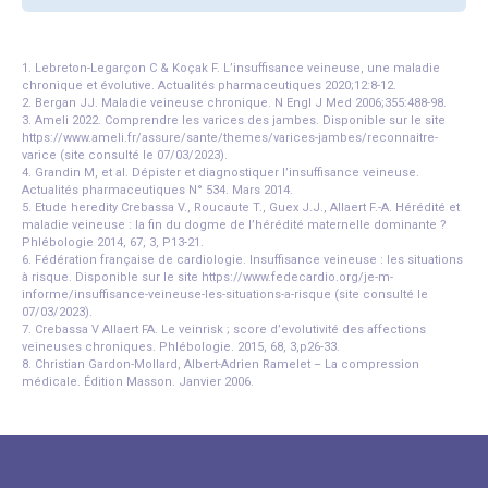
1. Lebreton-Legarçon C & Koçak F. L’insuffisance veineuse, une maladie
chronique et évolutive. Actualités pharmaceutiques 2020;12:8-12.
2. Bergan JJ. Maladie veineuse chronique. N Engl J Med 2006;355:488-98.
3. Ameli 2022. Comprendre les varices des jambes. Disponible sur le site
https://www.ameli.fr/assure/sante/themes/varices-jambes/reconnaitre-
varice (site consulté le 07/03/2023).
4. Grandin M, et al. Dépister et diagnostiquer l’insuffisance veineuse.
Actualités pharmaceutiques N° 534. Mars 2014.
5. Etude heredity Crebassa V., Roucaute T., Guex J.J., Allaert F.-A. Hérédité et
maladie veineuse : la fin du dogme de l’hérédité maternelle dominante ?
Phlébologie 2014, 67, 3, P13-21.
6. Fédération française de cardiologie. Insuffisance veineuse : les situations
à risque. Disponible sur le site https://www.fedecardio.org/je-m-
informe/insuffisance-veineuse-les-situations-a-risque (site consulté le
07/03/2023).
7. Crebassa V Allaert FA. Le veinrisk ; score d’evolutivité des affections
veineuses chroniques. Phlébologie. 2015, 68, 3,p26-33.
8. Christian Gardon-Mollard, Albert-Adrien Ramelet – La compression
médicale. Édition Masson. Janvier 2006.