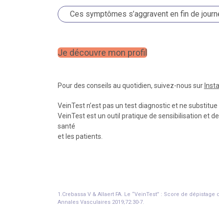
Ces symptômes s’aggravent en fin de journé
Je découvre mon profil
Pour des conseils au quotidien, suivez-nous sur
Inst
VeinTest n’est pas un test diagnostic et ne substitue
VeinTest est un outil pratique de sensibilisation et 
santé
et les patients.
1.Crebassa V & Allaert FA. Le “VeinTest” : Score de dépista
Annales Vasculaires 2019;72:30-7.