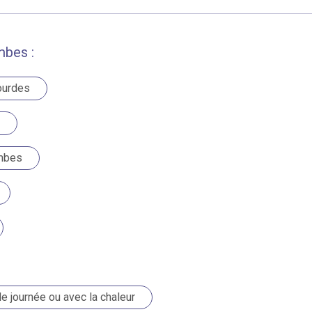
mbes :
ourdes
ambes
 journée ou avec la chaleur