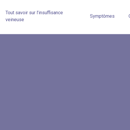
Tout savoir sur l’insuffisance
Symptômes
veineuse
 vous êtes à
ffisance veineuse,
 !