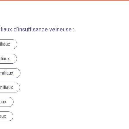
aux d’insuffisance veineuse :
liaux
liaux
miliaux
miliaux
iaux
aux