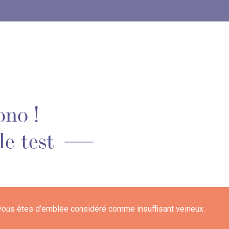
no !
e test
vous êtes d’emblée considéré comme insuffisant veineux.