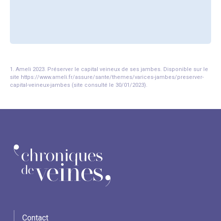
1. Ameli 2023. Préserver le capital veineux de ses jambes. Disponible sur le
site https://www.ameli.fr/assure/sante/themes/varices-jambes/preserver-
capital-veineux-jambes (site consulté le 30/01/2023).
Contact